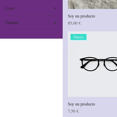
Color
Soy un producto
Tamaño
Precio
85,00 €
Grande
Nuevo
Mediano
One size
Pequeño
Soy un producto
Precio
7,50 €