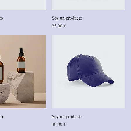
to
Soy un producto
Precio
25,00 €
to
Soy un producto
Precio
40,00 €