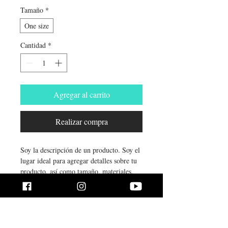
Tamaño
*
One size
Cantidad
*
Agregar al carrito
Realizar compra
Soy la descripción de un producto. Soy el 
lugar ideal para agregar detalles sobre tu 
producto, así como tamaño, materiales, 
instrucciones de cuidado y de limpieza.
INFORMACIÓN DE
PRODUCTO