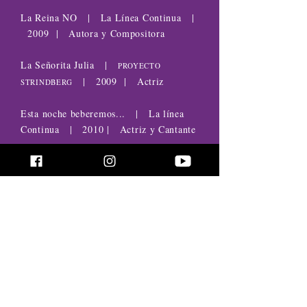
La Reina NO | La Línea Continua |
2009 | Autora y Compositora
La Señorita Julia |
PROYECTO
| 2009 | Actriz
STRINDBERG
Esta noche beberemos... | La línea
Continua | 2010 | Actriz y Cantante
La Más Fuerte |
PROYECTO
| 2011 | Actriz y
STRINDBERG
Compositora
El sueño de Lola |
La
| 2011 | Autora,
Línea
Continua/CSIC
Actriz y Compositora
Sinclusa | La Línea Continua |
2012 | Actriz y Cantante